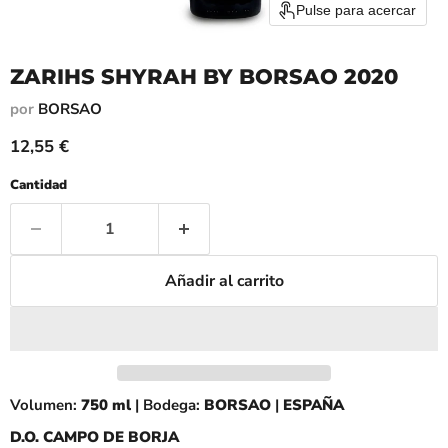
Pulse para acercar
ZARIHS SHYRAH BY BORSAO 2020
por
BORSAO
Precio actual
12,55 €
Cantidad
Añadir al carrito
Volumen:
750
ml
| Bodega:
BORSAO
|
ESPAÑA
D.O. CAMPO DE BORJA