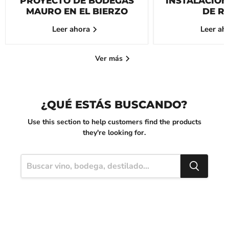
PROYECTO DE BODEGAS
INSTALACION
MAURO EN EL BIERZO
DE R
Leer ahora
Leer ah
Ver más
¿QUÉ ESTÁS BUSCANDO?
Use this section to help customers find the products
they're looking for.