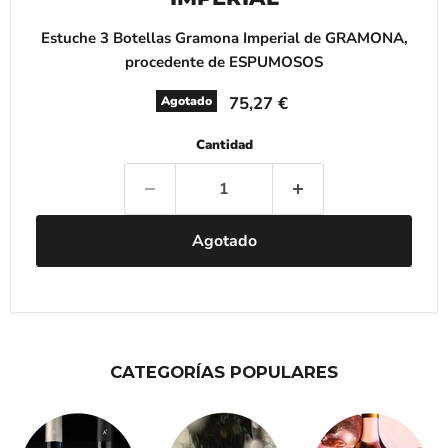
Estuche 3 Botellas Gramona Imperial de GRAMONA,
procedente de ESPUMOSOS
Precio actual
75,27 €
Agotado
Cantidad
Agotado
CATEGORÍAS POPULARES