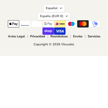
IDIOMA
Español
PAÍS
España
(EUR €)
Aviso Legal
Privacidad
Reembolsos
Envíos
Servicios
Copyright © 2026 Vinusdei.