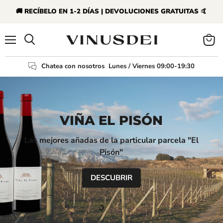
🚚 RECÍBELO EN 1-2 DÍAS | DEVOLUCIONES GRATUITAS 🤙
Menú
Ver
Buscar
carrit
Chatea con nosotros
Lunes / Viernes 09:00-19:30
VIÑA EL PISÓN
Las mejores añadas de la particular parcela "El
Pisón"
DESCUBRIR
Slide
Slide
Slide
2
3
1