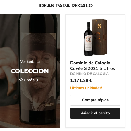
IDEAS PARA REGALO
Dominio
Ver toda la
Dominio de Calogía
de
Cuvée S 2021 5 Litros
Calogía
COLECCIÓN
Cuvée
DOMINIO DE CALOGIA
S
Ver más
1.171,28 €
2021
5
Últimas unidades!
Litros
Compra rápida
Añadir al carrito