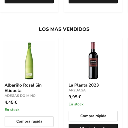
LOS MAS VENDIDOS
Albariño
La
Albariño Rosal Sin
La Planta 2023
Rosal
Planta
Etiqueta
Sin
2023
ARZUAGA
Etiqueta
ADEGAS DO MIÑO
9,95 €
4,45 €
en stock
en stock
Compra rápida
Compra rápida