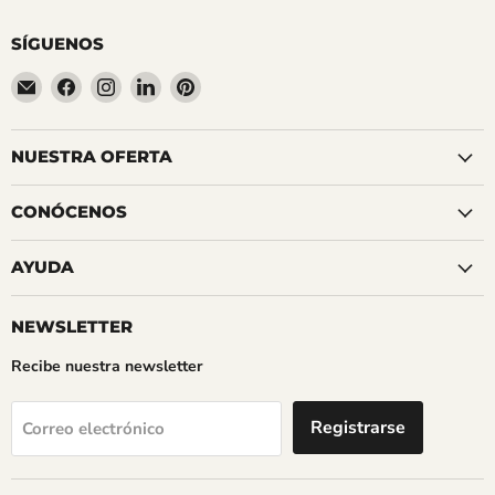
SÍGUENOS
Encuéntrenos
Encuéntrenos
Encuéntrenos
Encuéntrenos
Encuéntrenos
en
en
en
en
en
Correo
Facebook
Instagram
LinkedIn
Pinterest
electrónico
NUESTRA OFERTA
CONÓCENOS
AYUDA
NEWSLETTER
Recibe nuestra newsletter
Registrarse
Correo electrónico