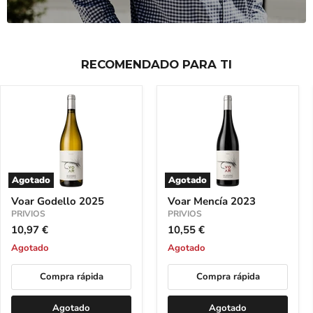
RECOMENDADO PARA TI
Agotado
Agotado
Voar
Voar
Voar Godello 2025
Voar Mencía 2023
Godello
Mencía
2025
PRIVIOS
2023
PRIVIOS
10,97 €
10,55 €
Agotado
Agotado
Compra rápida
Compra rápida
Agotado
Agotado