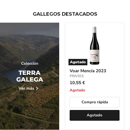
GALLEGOS DESTACADOS
Agotado
Colección
Voar
Voar Mencía 2023
TERRA
Mencía
2023
PRIVIOS
GALEGA
10,55 €
Ver más
Agotado
Compra rápida
Agotado